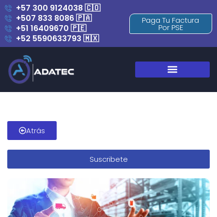
+57 300 9124038 🇨🇴
+507 833 8086 🇵🇦
Paga Tu Factura
Por PSE
+51 16409670 🇵🇪
+52 5590633793 🇲🇽
Blog y Novedades
Atrás
Suscribete