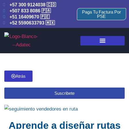
+57 300 9124038 🇨🇴
+507 833 8086 🇵🇦
Paga Tu Factura Por
PSE
+51 16409670 🇵🇪
+52 5590633793 🇲🇽
Atrás
Suscribete
Aprende a diseñar rutas