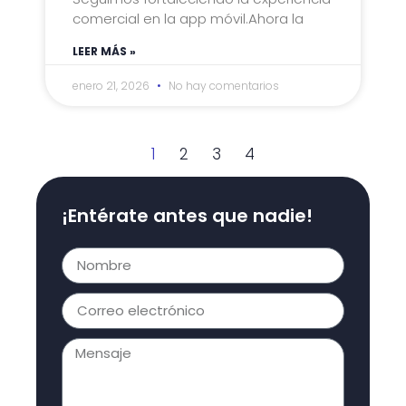
comercial en la app móvil.Ahora la
LEER MÁS »
enero 21, 2026
No hay comentarios
1
2
3
4
¡Entérate antes que nadie!