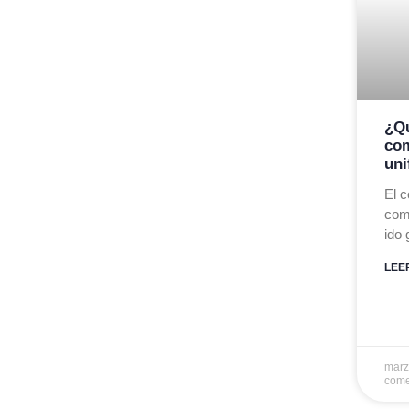
¿Qu
co
uni
El 
com
ido
LEE
marz
come