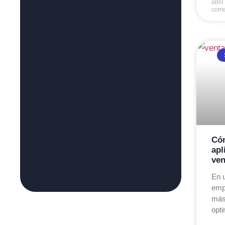
abri
come
Cóm
apl
ven
En 
emp
más
opti