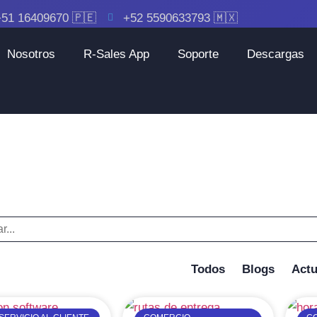
51 16409670 🇵🇪
+52 5590633793 🇲🇽
Nosotros
R-Sales App
Soporte
Descargas
Servicio al Cliente
Home
Blogs
Servicio al Cliente
Page 4
/
/
/
Todos
Blogs
Actu