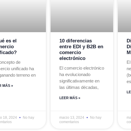
é es el
10 diferencias
D
mercio
entre EDI y B2B en
D
ficado?
comercio
M
electrónico
concepto de
El
El comercio electrónico
ercio unificado ha
ne
ha evolucionado
 ganando terreno en
(b
significativamente en
es
R MÁS »
las últimas décadas,
LE
LEER MÁS »
o 18, 2024
No hay
marzo 13, 2024
No hay
ma
ntarios
comentarios
co