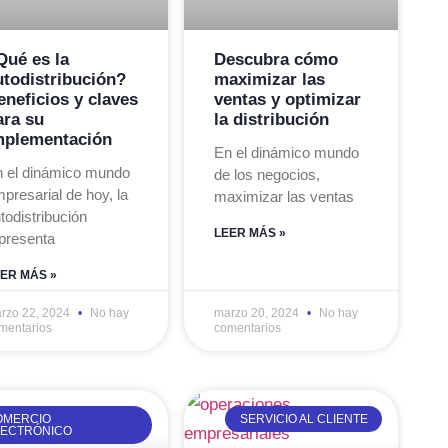
Qué es la
Descubra cómo
utodistribución?
maximizar las
eneficios y claves
ventas y optimizar
ara su
la distribución
mplementación
En el dinámico mundo
 el dinámico mundo
de los negocios,
presarial de hoy, la
maximizar las ventas
todistribución
LEER MÁS »
presenta
ER MÁS »
rzo 22, 2024
No hay
marzo 20, 2024
No hay
mentarios
comentarios
OMERCIO
SERVICIO AL CLIENTE
LECTRÓNICO