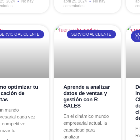
l 25, 2024
No hay
abril 25, 2024
No hay
ab
ntarios
comentarios
co
SERVICIO AL CLIENTE
SERVICIO AL CLIENTE
C
E
o optimizar tu
Aprende a analizar
D
icación de
datos de ventas y
i
tas
gestión con R-
C
SALES
d
un mundo
c
En el dinámico mundo
resarial cada vez
d
empresarial actual, la
 competitivo,
El
capacidad para
mizar tu
Re
analizar