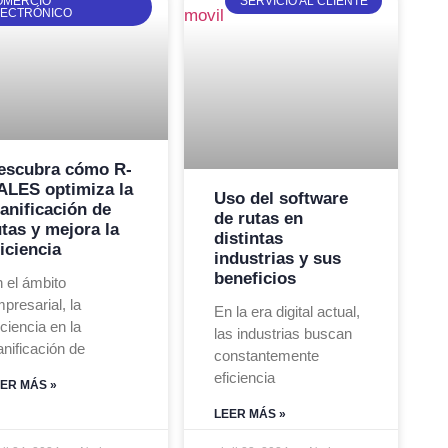
OMERCIO
SERVICIO AL CLIENTE
LECTRÓNICO
escubra cómo R-
ALES optimiza la
Uso del software
lanificación de
de rutas en
utas y mejora la
distintas
iciencia
industrias y sus
beneficios
 el ámbito
presarial, la
En la era digital actual,
iciencia en la
las industrias buscan
anificación de
constantemente
eficiencia
ER MÁS »
LEER MÁS »