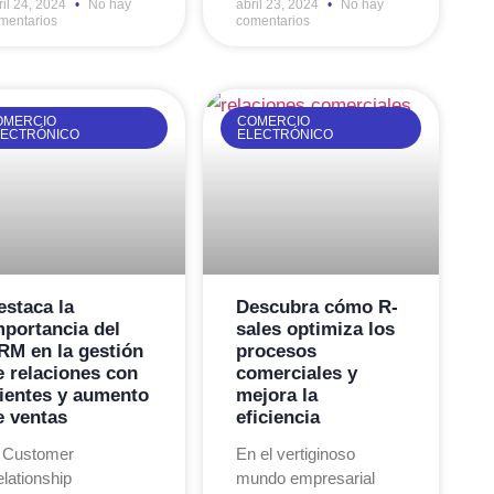
ril 24, 2024
No hay
abril 23, 2024
No hay
mentarios
comentarios
OMERCIO
COMERCIO
LECTRÓNICO
ELECTRÓNICO
estaca la
Descubra cómo R-
mportancia del
sales optimiza los
RM en la gestión
procesos
e relaciones con
comerciales y
lientes y aumento
mejora la
e ventas
eficiencia
 Customer
En el vertiginoso
lationship
mundo empresarial