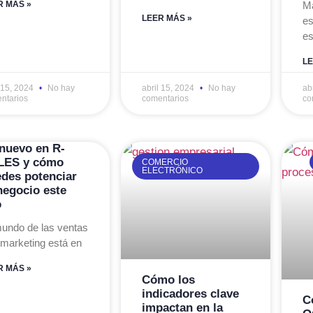
R MÁS »
M
LEER MÁS »
es
es
LE
l 15, 2024
No hay
abril 15, 2024
No hay
ab
ntarios
comentarios
co
nuevo en R-
LES y cómo
COMERCIO
ELECTRÓNICO
des potenciar
negocio este
o
mundo de las ventas
 marketing está en
R MÁS »
Cómo los
indicadores clave
C
impactan en la