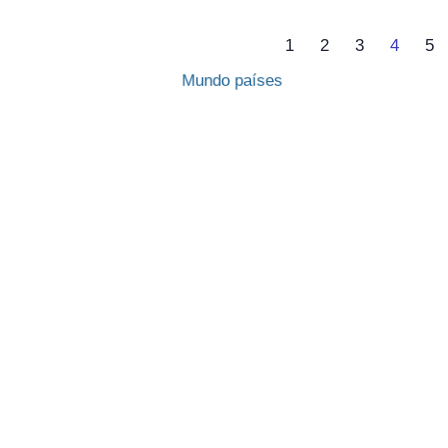
1
2
3
4
5
Corporativo ///