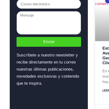
Enviar
Est
Av
Suscríbete a nuestro newsletter y
Ges
recibe directamente en tu correo
Cli
nuestras últimas publicaciones,
En e
novedades exclusivas y contenido
mun
hoy,
que te inspira.
LEE