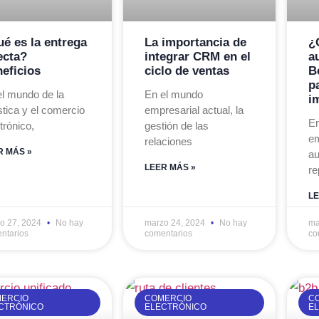
é es la entrega
La importancia de
¿
ecta?
integrar CRM en el
a
eficios
ciclo de ventas
B
p
el mundo de la
En el mundo
i
stica y el comercio
empresarial actual, la
En
trónico,
gestión de las
em
relaciones
R MÁS »
au
LEER MÁS »
re
LE
o 27, 2024
No hay
marzo 24, 2024
No hay
ma
ntarios
comentarios
co
ERCIO
COMERCIO
C
CTRÓNICO
ELECTRÓNICO
E