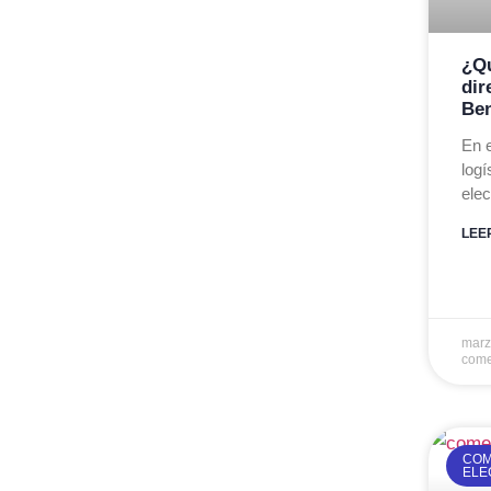
¿Qu
dir
Ben
En 
logí
elec
LEE
marz
come
COM
ELE