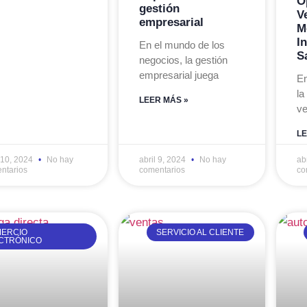
O
gestión
Ve
empresarial
M
I
En el mundo de los
S
negocios, la gestión
empresarial juega
En
la
LEER MÁS »
ve
LE
l 10, 2024
No hay
abril 9, 2024
No hay
ab
ntarios
comentarios
co
ERCIO
SERVICIO AL CLIENTE
CTRÓNICO