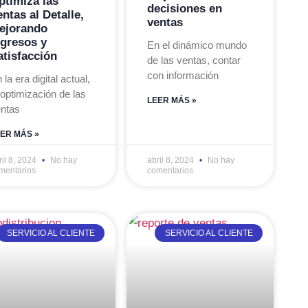
ptimiza las
decisiones en
ntas al Detalle,
ventas
ejorando
ngresos y
En el dinámico mundo
atisfacción
de las ventas, contar
con información
 la era digital actual,
 optimización de las
LEER MÁS »
ntas
ER MÁS »
ril 8, 2024
No hay
abril 8, 2024
No hay
mentarios
comentarios
SERVICIO AL CLIENTE
SERVICIO AL CLIENTE