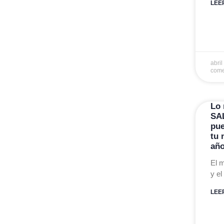
LEE
abri
come
Lo 
SA
pue
tu 
añ
El 
y el
LEE