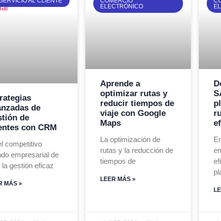
SERVICIO AL CLIENTE
COMERCIO
C
ELECTRÓNICO
E
Aprende a
D
optimizar rutas y
S
rategias
reducir tiempos de
p
anzadas de
viaje con Google
r
tión de
Maps
ef
entes con CRM
La optimización de
En
l competitivo
rutas y la reducción de
em
do empresarial de
tiempos de
ef
 la gestión eficaz
pl
LEER MÁS »
R MÁS »
LE