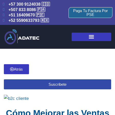
+57 300 9124038 🇨🇴
+507 833 8086 🇵🇦
Paga Tu Factura Por
PSE
+51 16409670 🇵🇪
+52 5590633793 🇲🇽
Atrás
Suscribete
Cómo Mejorar las Ventas