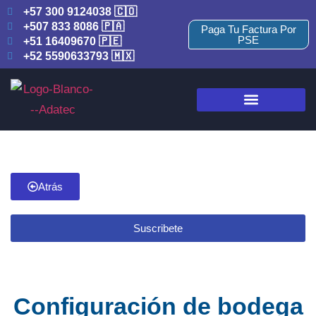
+57 300 9124038 🇨🇴
+507 833 8086 🇵🇦
Paga Tu Factura Por
PSE
+51 16409670 🇵🇪
+52 5590633793 🇲🇽
Atrás
Suscribete
Configuración de bodega