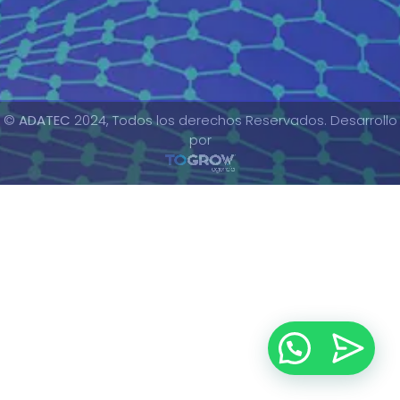
+51 16409670 🇵🇪
+52 5590633793 🇲🇽
©
ADATEC
2024, Todos los derechos Reservados. Desarrollo
por