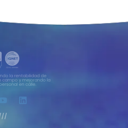
Más de 15 años incrementando la rentabilidad de
compañías con operación en campo y mejorando la
calidad de vida de su personal en calle.
Legal ///
Soporte Técnico
Atención Al Cliente
Términos & Condiciones
Política de Retención de Datos