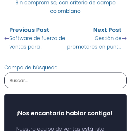
Sin compromiso, con criterio de campo
colombiano.
Previous Post
Next Post
Software de fuerza de
Gestión de
ventas para
promotores en punto
distribuidoras de
de venta: software
consumo masivo en
para asegurar la
Campo de búsqueda
Colombia
ejecución
¡Nos encantaría hablar contigo!
Nuestro equipo de ventas está listo