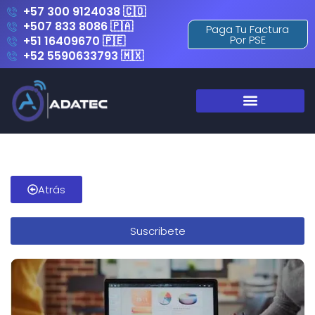
+57 300 9124038 🇨🇴
+507 833 8086 🇵🇦
Paga Tu Factura
Por PSE
+51 16409670 🇵🇪
+52 5590633793 🇲🇽
Atrás
Suscribete