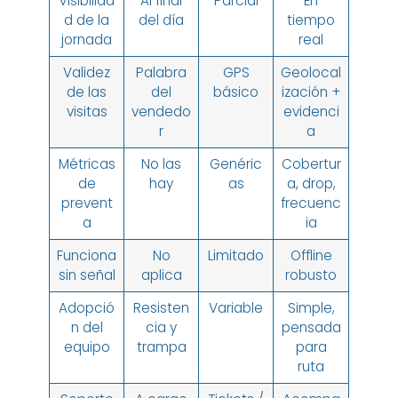
Visibilida
Al final
Parcial
En
d de la
del día
tiempo
jornada
real
Validez
Palabra
GPS
Geolocal
de las
del
básico
ización +
visitas
vendedo
evidenci
r
a
Métricas
No las
Genéric
Cobertur
de
hay
as
a, drop,
prevent
frecuenc
a
ia
Funciona
No
Limitado
Offline
sin señal
aplica
robusto
Adopció
Resisten
Variable
Simple,
n del
cia y
pensada
equipo
trampa
para
ruta