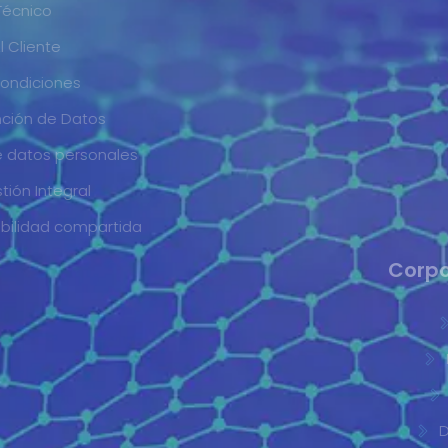
Politica Protección de datos personales
Política de Gestión Integral
Acuerdo de responsabilidad compartida
Corporativo ///
Inicio
Nosotros
R-Sales
Descargas
Contáctenos ///
info@adateceu.com
+57 300 9124038 🇨🇴
+507 833 8086 🇵🇦