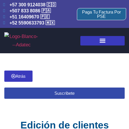
+57 300 9124038 🇨🇴
+507 833 8086 🇵🇦
Paga Tu Factura Por
PSE
+51 16409670 🇵🇪
+52 5590633793 🇲🇽
Atrás
Suscribete
Edición de clientes