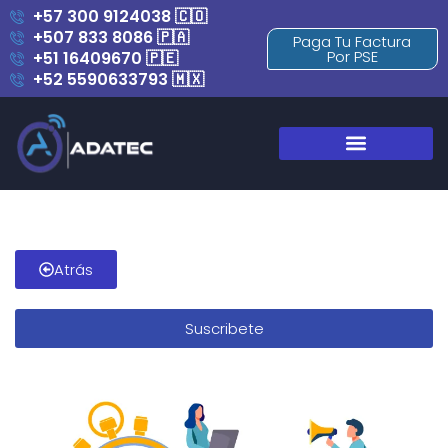
+57 300 9124038 🇨🇴
+507 833 8086 🇵🇦
Paga Tu Factura
Por PSE
+51 16409670 🇵🇪
+52 5590633793 🇲🇽
Blog y Novedades
Atrás
Suscribete