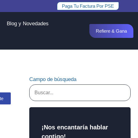
Paga Tu Factura Por PSE
Blog y Novedades
Refiere & Gana
Campo de búsqueda
te
¡Nos encantaría hablar
contigo!