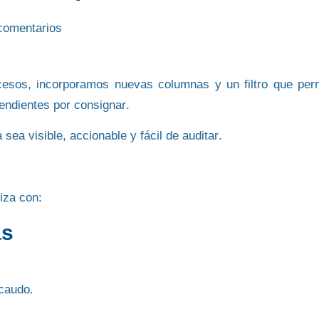
comentarios
cesos, incorporamos nuevas columnas y un filtro que per
pendientes por consignar
.
ca sea
visible, accionable y fácil de auditar
.
iza con:
as
caudo.