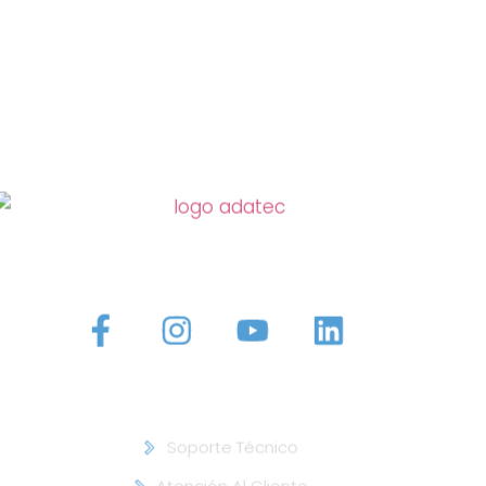
Más de 15 años incrementando la rentabilidad de
compañías con operación en campo y mejorando la
calidad de vida de su personal en calle.
Legal ///
Soporte Técnico
Atención Al Cliente
Términos & Condiciones