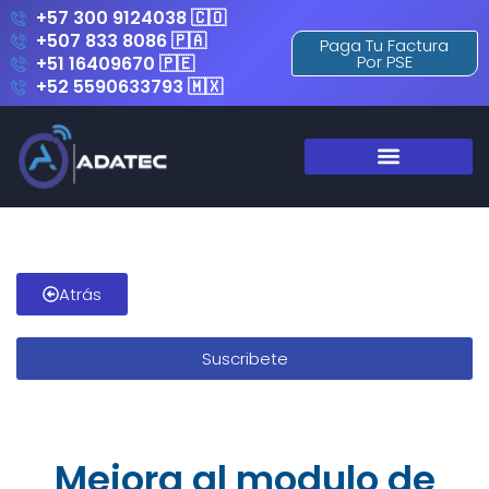
+57 300 9124038 🇨🇴
+507 833 8086 🇵🇦
Paga Tu Factura
Por PSE
+51 16409670 🇵🇪
+52 5590633793 🇲🇽
Atrás
Suscribete
Mejora al modulo de