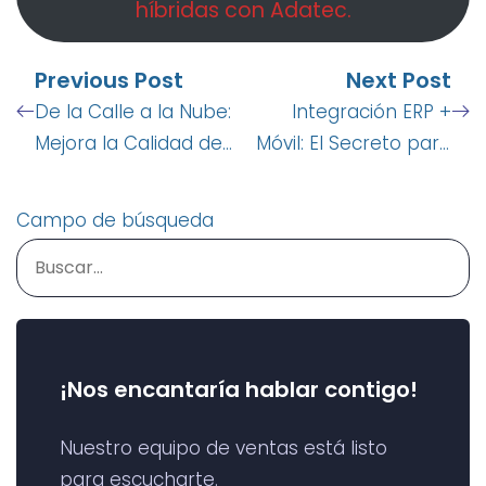
híbridas con Adatec.
Previous Post
Next Post
De la Calle a la Nube:
Integración ERP +
Mejora la Calidad de
Móvil: El Secreto para
Vida de Tu Personal
Rentabilidad en
con Apps Inteligentes
Operaciones Remotas
Campo de búsqueda
¡Nos encantaría hablar contigo!
Nuestro equipo de ventas está listo
para escucharte.