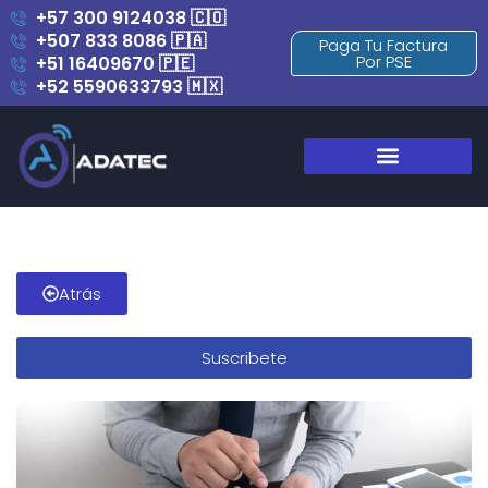
+57 300 9124038 🇨🇴
+507 833 8086 🇵🇦
Paga Tu Factura
Por PSE
+51 16409670 🇵🇪
+52 5590633793 🇲🇽
Blog y Novedades
Atrás
Suscribete