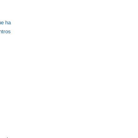
ue ha
ntros