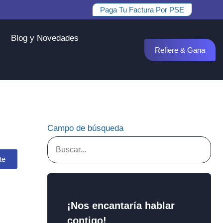
Paga Tu Factura Por PSE
Blog y Novedades
Refiere & Gana
Campo de búsqueda
te
¡Nos encantaría hablar
contigo!