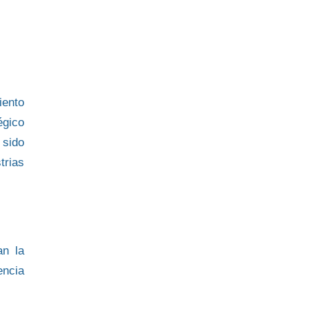
iento
égico
 sido
trias
n la
encia