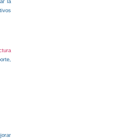
ar la
tivos
ctura
porte
,
jorar