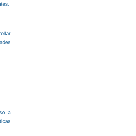
ntes.
ollar
dades
eso a
ticas