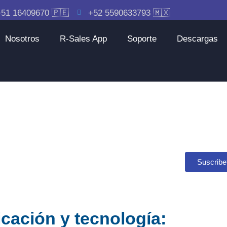
51 16409670 🇵🇪
+52 5590633793 🇲🇽
Nosotros
R-Sales App
Soporte
Descargas
Suscribe
icación y tecnología: