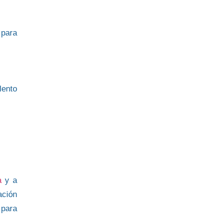
 para
lento
a
y a
ación
 para