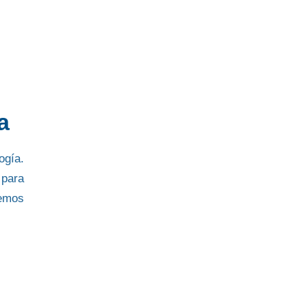
a
ogía
.
s
para
remos