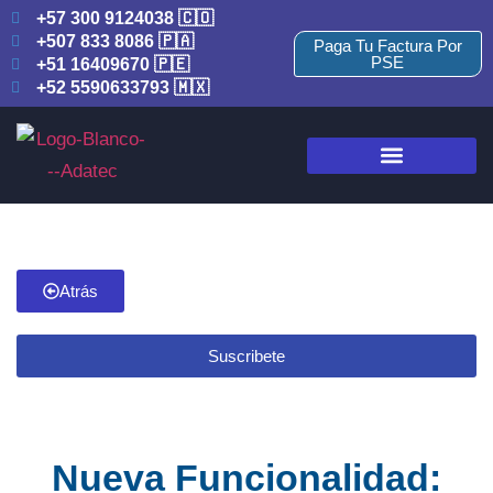
+57 300 9124038 🇨🇴
+507 833 8086 🇵🇦
Paga Tu Factura Por
PSE
+51 16409670 🇵🇪
+52 5590633793 🇲🇽
Atrás
Suscribete
Nueva Funcionalidad: