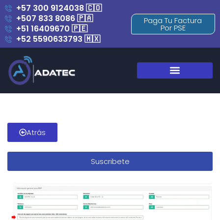
+57 300 9124038 🇨🇴
+507 833 8086 🇵🇦
Paga Tu Factura
Por PSE
+51 16409670 🇵🇪
+52 5590633793 🇲🇽
Blog y Novedades
Atrás
Suscribete