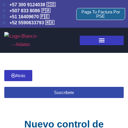
+57 300 9124038 🇨🇴
+507 833 8086 🇵🇦
Paga Tu Factura Por
PSE
+51 16409670 🇵🇪
+52 5590633793 🇲🇽
Atrás
Suscribete
Nuevo control de