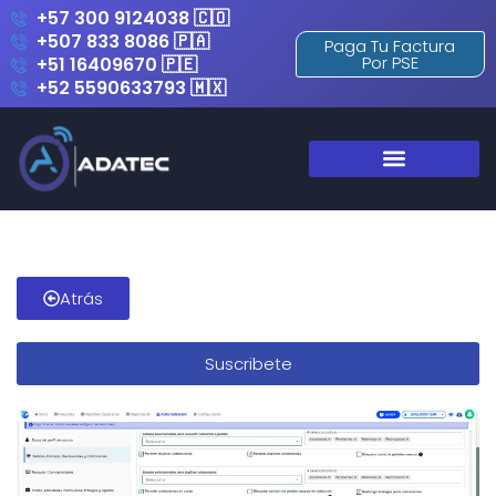
+57 300 9124038 🇨🇴
+507 833 8086 🇵🇦
Paga Tu Factura
Por PSE
+51 16409670 🇵🇪
+52 5590633793 🇲🇽
Atrás
Suscribete