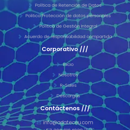
Política de Retención de Datos
Politica Protección de datos personales
Política de Gestión Integral
Acuerdo de responsabilidad compartida
Corporativo ///
Inicio
Nosotros
R-Sales
Descargas
Contáctenos ///
info@adateceu.com