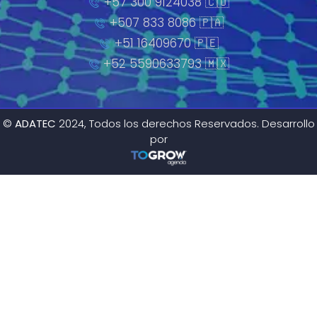
+57 300 9124038 🇨🇴
+507 833 8086 🇵🇦
+51 16409670 🇵🇪
+52 5590633793 🇲🇽
©
ADATEC
2024, Todos los derechos Reservados. Desarrollo
por