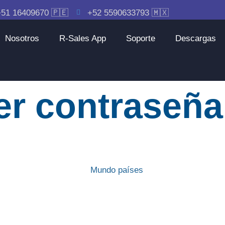
51 16409670 🇵🇪
+52 5590633793 🇲🇽
Nosotros
R-Sales App
Soporte
Descargas
er contraseña