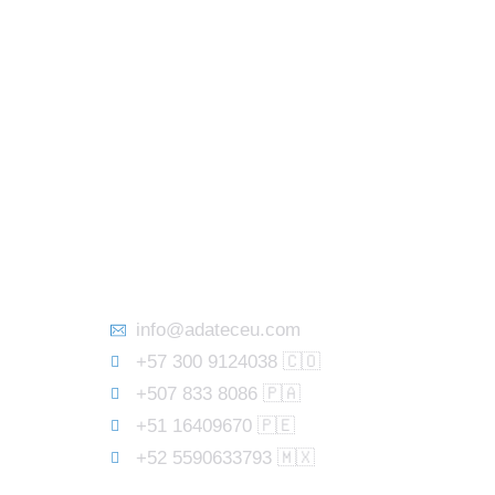
Contáctenos ///
info@adateceu.com
+57 300 9124038 🇨🇴
+507 833 8086 🇵🇦
+51 16409670 🇵🇪
+52 5590633793 🇲🇽