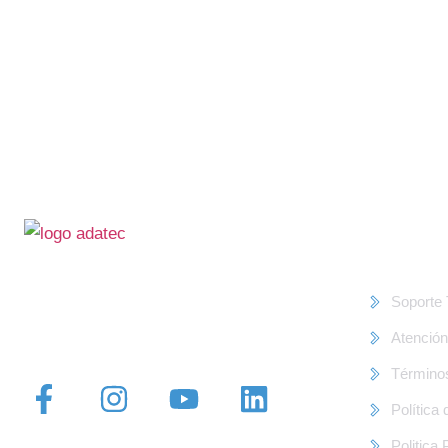
Legal ///
Más de 15 años incrementando la rentabilidad
de compañías con operación en campo y
Soporte 
mejorando la calidad de vida de su personal en
calle.
Atención
Término
Política
Politica