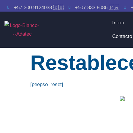
+57 300 9124038 🇨🇴
+507 833 8086 🇵🇦
+
Inicio
Contacto
Restablec
[peepso_reset]