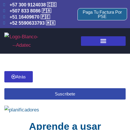
+57 300 9124038 🇨🇴
+507 833 8086 🇵🇦
Paga Tu Factura Por
PSE
+51 16409670 🇵🇪
+52 5590633793 🇲🇽
Atrás
Suscribete
Aprende a usar