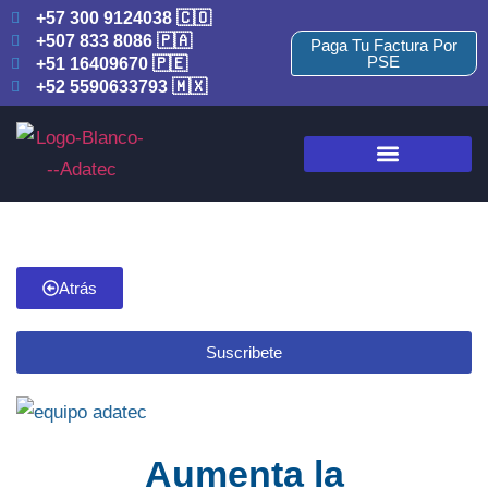
+57 300 9124038 🇨🇴
+507 833 8086 🇵🇦
Paga Tu Factura Por
PSE
+51 16409670 🇵🇪
+52 5590633793 🇲🇽
Atrás
Suscribete
Aumenta la