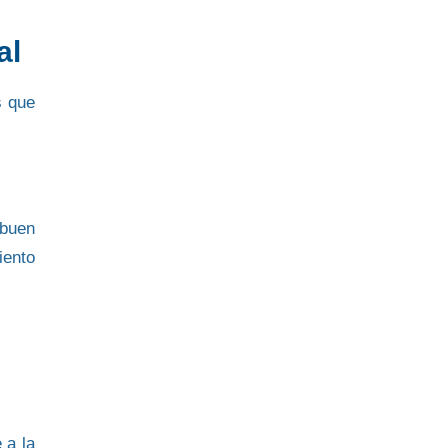
al
s que
 buen
iento
 a la