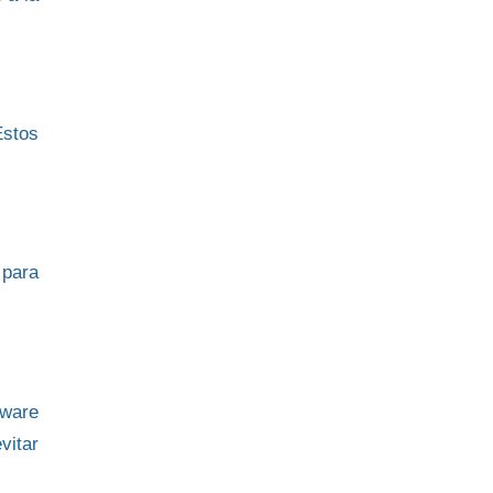
Estos
 para
tware
vitar