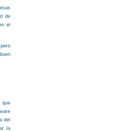
resas
ad de
en el
 pero
 buen
l que
tware
a del
ar la