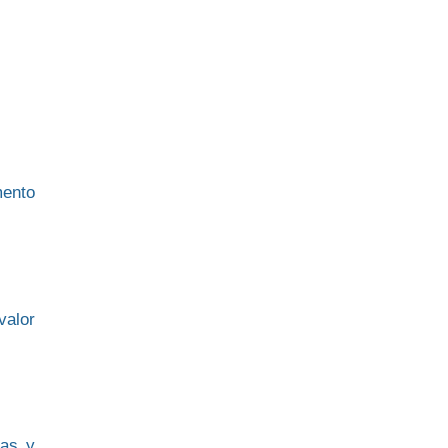
mento
valor
das y