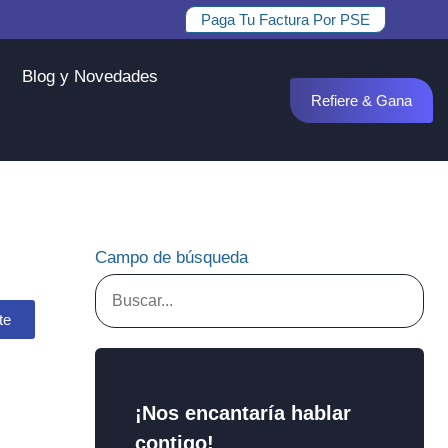
Paga Tu Factura Por PSE
Blog y Novedades
Refiere & Gana
Campo de búsqueda
te
¡Nos encantaría hablar
contigo!