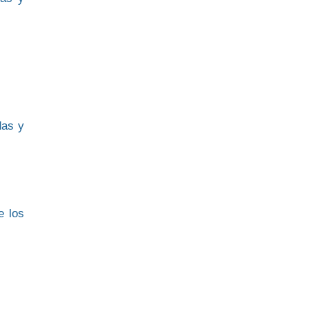
das y
e los