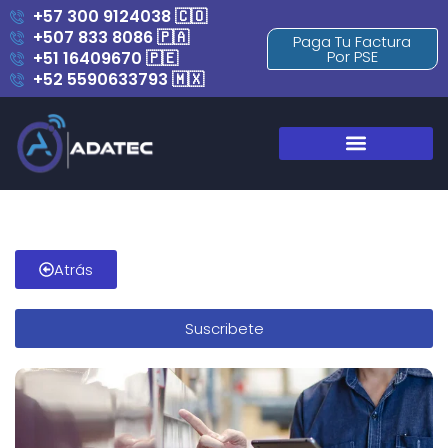
+57 300 9124038 🇨🇴
+507 833 8086 🇵🇦
Paga Tu Factura
Por PSE
+51 16409670 🇵🇪
+52 5590633793 🇲🇽
Blog y Novedades
Atrás
Suscribete