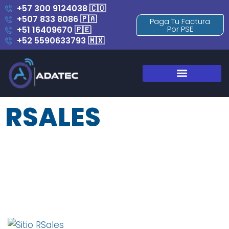
+57 300 9124038 🇨🇴
+507 833 8086 🇵🇦
Paga Tu Factura
Por PSE
+51 16409670 🇵🇪
+52 5590633793 🇲🇽
Blog y Novedades
RSALES
RSALES