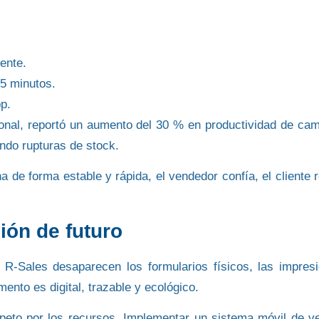
ente.
5 minutos.
p.
onal, reportó un
aumento del 30 % en productividad de ca
ando rupturas de stock.
de forma estable y rápida, el vendedor confía, el cliente r
ión de futuro
n
R-Sales
desaparecen los formularios físicos, las impres
mento es digital, trazable y ecológico.
speto por los recursos. Implementar un
sistema móvil de v