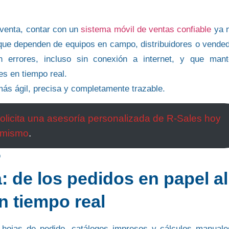
 venta, contar con un
sistema móvil de ventas confiable
ya 
 que dependen de equipos en campo, distribuidores o vende
n errores, incluso sin conexión a internet, y que man
es en tiempo real.
más ágil, precisa y completamente trazable.
 solicita una asesoría personalizada de R-Sales hoy
mismo
.
 de los pedidos en papel al
n tiempo real
 hojas de pedido, catálogos impresos y cálculos manuale