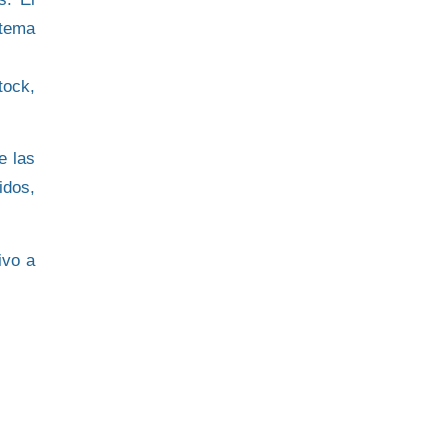
stema
tock,
e las
idos,
ivo a