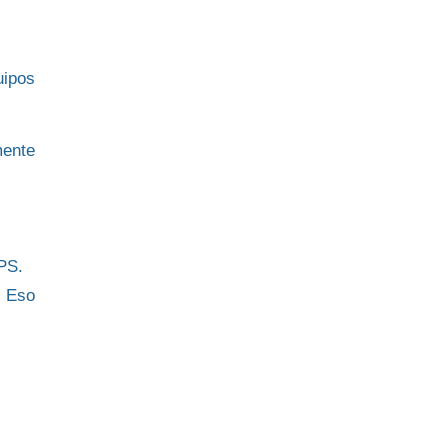
uipos
mente
GPS.
. Eso