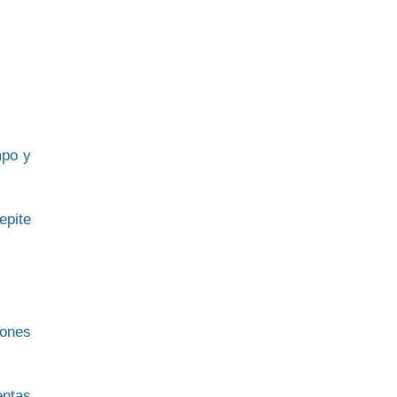
mpo
y
epite
iones
entas