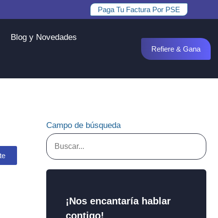
Paga Tu Factura Por PSE
Blog y Novedades
Refiere & Gana
Campo de búsqueda
te
¡Nos encantaría hablar
contigo!