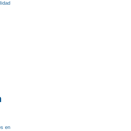
lidad
n
es en