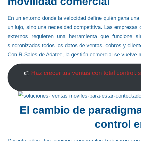
movilidad comercial
En un entorno donde la velocidad define quién gana una
un lujo, sino una necesidad competitiva. Las empresas
externos requieren una herramienta que funcione si
sincronizados todos los datos de ventas, cobros y client
Con
R-Sales de Adatec
, la gestión comercial se vuelve 
👉
Haz crecer tus ventas con total control:
El cambio de paradigma:
control e
Durante años, los equipos comerciales trabajaron con