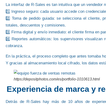
La interfaz de R-Sales es tan intuitiva que un vendedo
1️⃣
Ingreso seguro:
cada usuario accede con credenciales
2️⃣
Toma de pedido guiada:
se selecciona el cliente, p
totales, descuentos y comisiones.
3️⃣
Firma digital y envío inmediato:
el cliente firma en pa
4️⃣
Reportes automáticos:
los supervisores visualizan 
cobranza.
En la práctica, el proceso completo que antes tomaba ho
Y gracias al almacenamiento local cifrado, los datos está
https://depositphotos.com/es/portfolio-1010613.html
Experiencia de marca y r
Detrás de R-Sales hay más de
10 años de experien