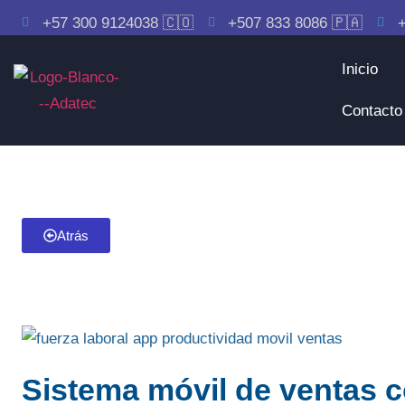
+57 300 9124038 🇨🇴
+507 833 8086 🇵🇦
+
Inicio
Contacto
Atrás
Sistema móvil de ventas c