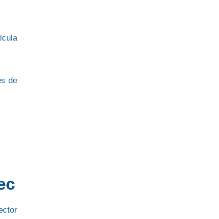
lcula
es de
ec
ctor