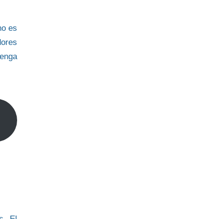
no es
dores
tenga
s. El