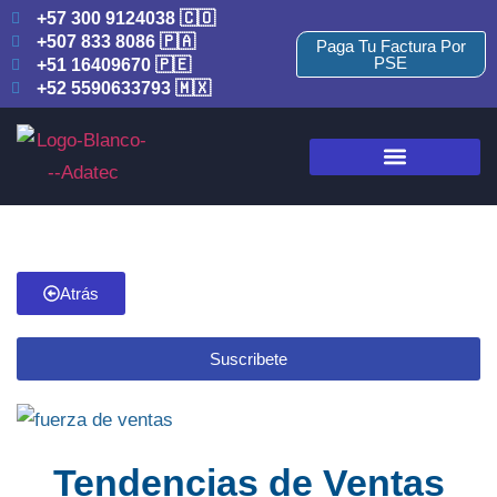
+57 300 9124038 🇨🇴
+507 833 8086 🇵🇦
Paga Tu Factura Por
PSE
+51 16409670 🇵🇪
+52 5590633793 🇲🇽
Atrás
Suscribete
Tendencias de Ventas