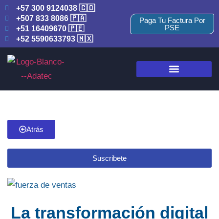
+57 300 9124038 🇨🇴
+507 833 8086 🇵🇦
Paga Tu Factura Por
PSE
+51 16409670 🇵🇪
+52 5590633793 🇲🇽
Atrás
Suscribete
La transformación digital