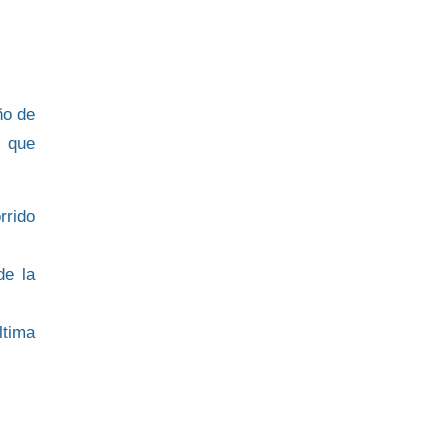
ño de
s que
rrido
de la
ltima