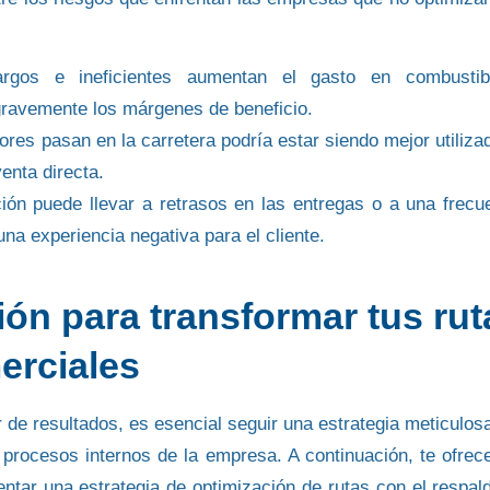
largos e ineficientes aumentan el gasto en
combustib
 gravemente los márgenes de beneficio.
ores pasan en la carretera podría estar siendo mejor utiliza
venta directa
.
ación puede llevar a
retrasos en las entregas
o a una
frecu
una experiencia negativa para el cliente.
ón para transformar tus rut
erciales
 de resultados, es esencial seguir una estrategia meticulos
s
procesos internos
de la empresa. A continuación, te ofre
mentar una
estrategia de optimización de rutas
con el respal