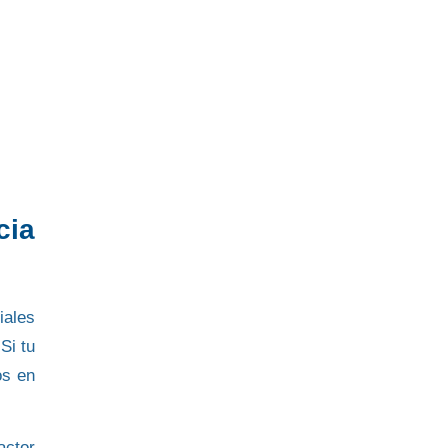
cia
iales
 Si tu
os en
actor