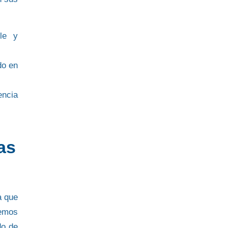
le
y
do en
encia
as
a que
cemos
do de