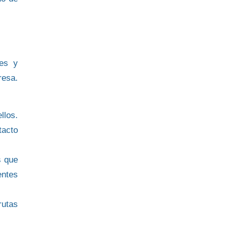
les
y
resa.
llos.
tacto
s que
entes
rutas