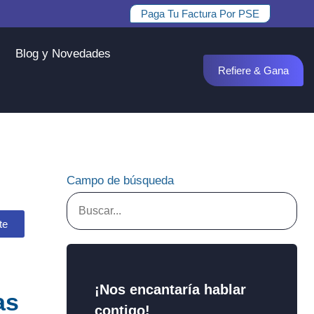
Paga Tu Factura Por PSE
Blog y Novedades
Refiere & Gana
Campo de búsqueda
te
¡Nos encantaría hablar
as
contigo!