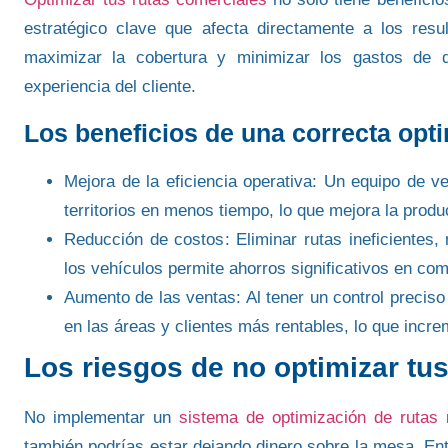
estratégico clave
que afecta directamente a los resu
maximizar la cobertura
y
minimizar los gastos
de de
experiencia del cliente
.
Los beneficios de una correcta opt
Mejora de la eficiencia operativa
: Un equipo de ve
territorios en menos tiempo, lo que mejora la produ
Reducción de costos
: Eliminar rutas ineficientes
los vehículos permite
ahorros significativos
en comb
Aumento de las ventas
: Al tener un control precis
en las áreas y clientes más rentables, lo que incr
Los riesgos de no optimizar tu
No implementar un
sistema de optimización de rutas
n
también podrías estar dejando
dinero sobre la mesa
. En