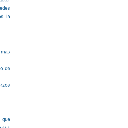
uedes
s la
r más
so de
erzos
o que
n sus