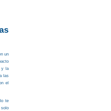
tas
en un
pacto
y la
a las
on el
lo te
 solo