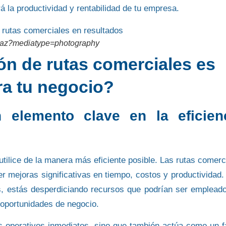
á la productividad y rentabilidad de tu empresa.
rmaz?mediatype=photography
ón de rutas comerciales es
ra tu negocio?
 elemento clave en la eficien
tilice de la manera más eficiente posible. Las rutas comerc
r mejoras significativas en
tiempo
,
costos
y
productividad
.
tes, estás desperdiciando recursos que podrían ser emplead
 oportunidades de negocio.
os operativos inmediatos, sino que también actúa como un
f