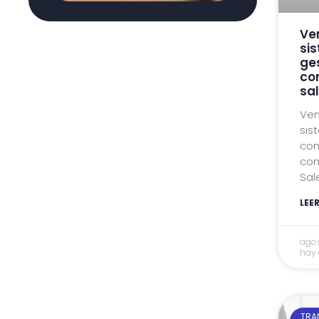
Ve
si
ge
co
sa
Ven
sis
com
con
Sal
LEE
agos
hay
TRA