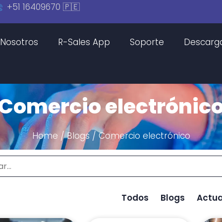
+51 16409670 🇵🇪
Nosotros
R-Sales App
Soporte
Descarg
Comercio electrónic
Home
Blogs
Comercio electrónico
/
/
Todos
Blogs
Actua