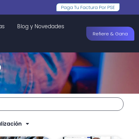
Paga Tu Factura Por PSE
as
Blog y Novedades
Refiere & Gana
o
lización