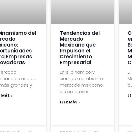
 Dinamismo del
Tendencias del
O
rcado
Mercado
e
xicano:
Mexicano que
E
ortunidades
Impulsan el
M
ra Empresas
Crecimiento
M
novadoras
Empresarial
C
mercado
En el dinámico y
E
icano es uno de
siempre cambiante
M
 más grandes y
mercado mexicano,
au
las empresas
R MÁS »
LE
LEER MÁS »