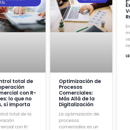
TAL.
É
V
R
En
m
ve
r
LE
trol total de
Optimización de
 operación
Procesos
mercial con R-
Comerciales:
es: lo que no
Más Allá de la
, sí importa
Digitalización
trol total de la
La optimización de
ración
procesos
ercial con R-
comerciales es un