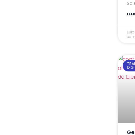
Sal
LEE
juli
com
TRA
DIGI
Ge