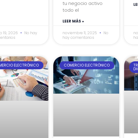
tu negocio activo
LE
todo el
LEER MÁS »
o 19, 2026
No hay
noviembre 11, 2025
No
no
entarios
hay comentarios
ha
ERCIO ELECTRÓNICO
COMERCIO ELECTRÓNICO
T
DI