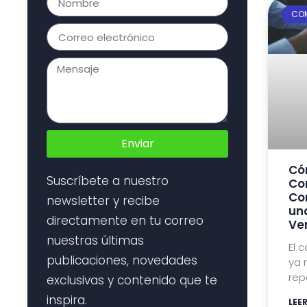
COM
Enviar
Có
Suscríbete a nuestro
Co
Co
newsletter y recibe
un
directamente en tu correo
Ve
nuestras últimas
El 
publicaciones, novedades
ya 
rep
exclusivas y contenido que te
inspira.
LEE