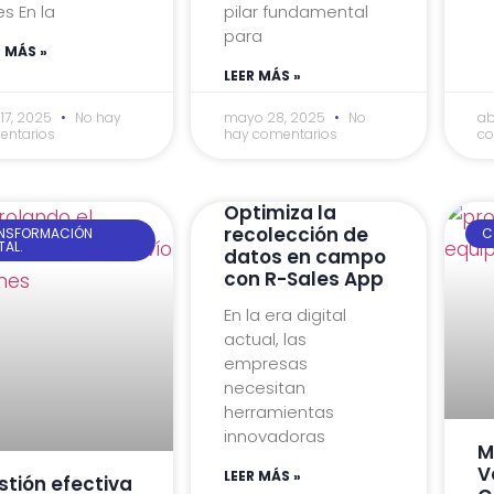
es En la
pilar fundamental
para
R MÁS »
LEER MÁS »
o 17, 2025
No hay
mayo 28, 2025
No
ab
entarios
hay comentarios
co
Optimiza la
recolección de
NSFORMACIÓN
C
TAL.
datos en campo
con R-Sales App
En la era digital
actual, las
empresas
necesitan
herramientas
innovadoras
M
V
LEER MÁS »
stión efectiva