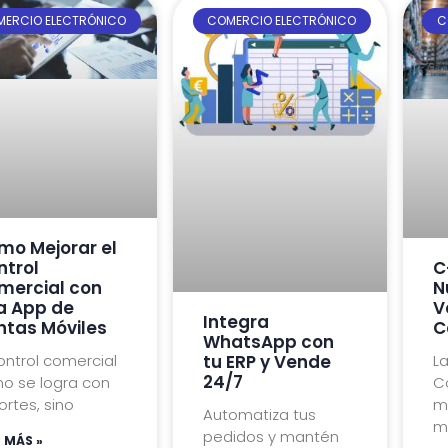
ERCIO ELECTRÓNICO
COMERCIO ELECTRÓNICO
C
mo Mejorar el
ntrol
C
mercial con
N
a App de
V
Integra
ntas Móviles
C
WhatsApp con
control comercial
tu ERP y Vende
La
24/7
no se logra con
C
ortes, sino
m
Automatiza tus
m
pedidos y mantén
R MÁS »