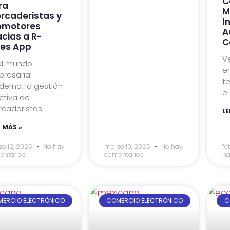
C
ra
M
rcaderistas y
I
omotores
A
acias a R-
C
les App
V
el mundo
e
resarial
t
erno, la gestión
el
ctiva de
caderistas
LE
R MÁS »
o 12, 2025
No hay
marzo 10, 2025
No hay
fe
entarios
comentarios
ha
ERCIO ELECTRÓNICO
COMERCIO ELECTRÓNICO
C