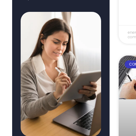
ener
com
COM