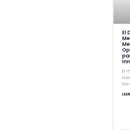
El
Me
Me
Op
pa
In
El 
mex
los
LEE