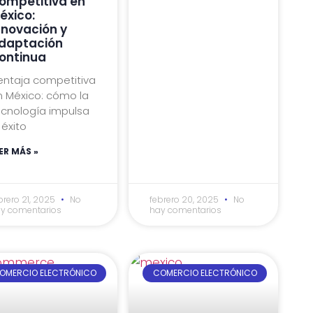
ompetitiva en
éxico:
nnovación y
daptación
ontinua
entaja competitiva
n México: cómo la
ecnología impulsa
 éxito
ER MÁS »
brero 21, 2025
No
febrero 20, 2025
No
y comentarios
hay comentarios
OMERCIO ELECTRÓNICO
COMERCIO ELECTRÓNICO