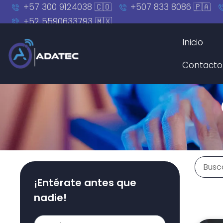
+57 300 9124038 🇨🇴
+507 833 8086 🇵🇦
+52 5590633793 🇲🇽
Inicio
Contacto
¡Entérate antes que
nadie!