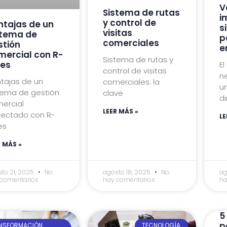
V
Sistema de rutas
i
y control de
ntajas de un
s
visitas
stema de
p
comerciales
stión
e
mercial con R-
Sistema de rutas y
les
El
control de visitas
n
tajas de un
comerciales: la
un
tema de gestión
clave
di
ercial
LEER MÁS »
ectado con R-
LE
es
R MÁS »
to 21, 2025
No
agosto 18, 2025
No
ag
 comentarios
hay comentarios
ha
5
p
NSFORMACIÓN
TECNOLOGÍA