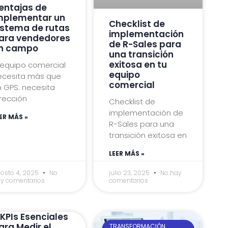
entajas de
mplementar un
Checklist de
istema de rutas
implementación
ara vendedores
de R-Sales para
n campo
una transición
exitosa en tu
 equipo comercial
equipo
ecesita más que
comercial
 GPS: necesita
rección
Checklist de
implementación de
ER MÁS »
R-Sales para una
transición exitosa en
LEER MÁS »
osto 4, 2025
No
julio 23, 2025
No hay
y comentarios
comentarios
 KPIs Esenciales
ara Medir el
TRANSFORMACIÓN