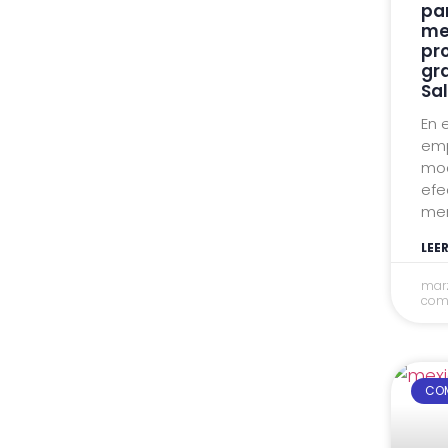
pa
me
pr
gr
Sa
En 
emp
mod
efe
mer
LEE
marz
com
COM