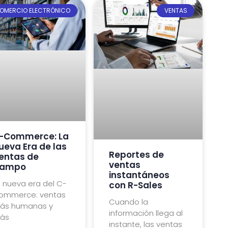
OMERCIO ELECTRÓNICO
VENTAS
-Commerce: La
ueva Era de las
Reportes de
entas de
ventas
ampo
instantáneos
 nueva era del C-
con R-Sales
ommerce: ventas
Cuando la
ás humanas y
información llega al
ás
instante, las ventas