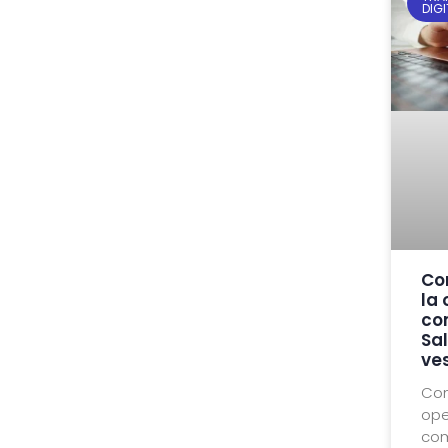
DIGI
Con
la
co
Sal
ves
Con
ope
com