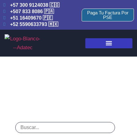
+57 300 9124038 🇨🇴
+507 833 8086 🇵🇦
Paga Tu Factura Por
PSE
+51 16409670 🇵🇪
+52 5590633793 🇲🇽
Consumo Masivo
Home
Blogs
Consumo Masivo
/
/