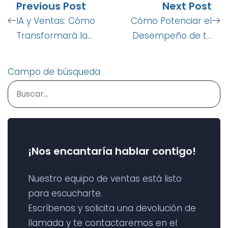
Previous Post
Next Post
IA y Ventas: Cómo
Cómo Potenciar el
Transformará la
Desempeño de tu
Gestión Comercial en
Equipo de Ventas en
los Próximos Años
Campo
Campo de búsqueda
¡Nos encantaría hablar contigo!
Nuestro equipo de ventas está listo
para escucharte.
Escríbenos y solicita una devolución de
llamada y te contactaremos en el