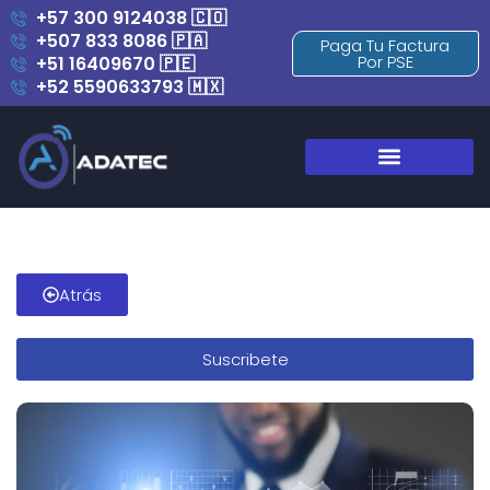
+57 300 9124038 🇨🇴
+507 833 8086 🇵🇦
Paga Tu Factura
Por PSE
+51 16409670 🇵🇪
+52 5590633793 🇲🇽
Blog y Novedades
Atrás
Suscribete