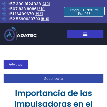
+57 300 9124038 🇨🇴
+507 833 8086 🇵🇦
Paga Tu Factura
Por PSE
+51 16409670 🇵🇪
+52 5590633793 🇲🇽
Blog y Novedades
Atrás
Suscribete
Importancia de las
Impulsadoras en el