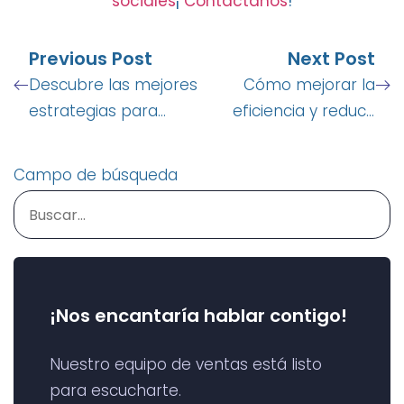
sociales
¡
Contáctanos
!
Previous Post
Next Post
Descubre las mejores
Cómo mejorar la
estrategias para
eficiencia y reducir
implementar la venta
costos en la cadena
cruzada usando R-
de suministro
Campo de búsqueda
SALES
¡Nos encantaría hablar contigo!
Nuestro equipo de ventas está listo
para escucharte.