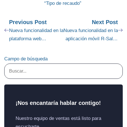
Previous Post
Next Post
Nueva funcionalidad en la
Nueva funcionalidad en la
plataforma web
aplicación móvil R-Sales
administrativa de «Portal
donde se separa la
clientes» y aplicación
administración de
Campo de búsqueda
móvil «R-Sales», que
“Directorio” de la
permite Reenviar la
Creación y Edición de
invitación a los contactos
clientes.
de WhatsApp
¡Nos encantaría hablar contigo!
Nuestro equipo de ventas está listo para
escucharte.