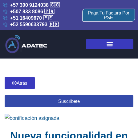
+57 300 9124038 🇨🇴
+507 833 8086 🇵🇦
Paga Tu Factura Por
PSE
+51 16409670 🇵🇪
+52 5590633793 🇲🇽
Atrás
Suscribete
Nueva funcionalidad en