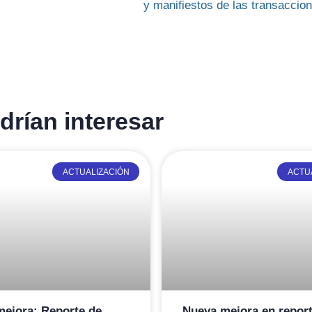
y manifiestos de las transaccio
rían interesar
ACTUALIZACIÓN
ACTU
ejora: Reporte de
Nueva mejora en repor