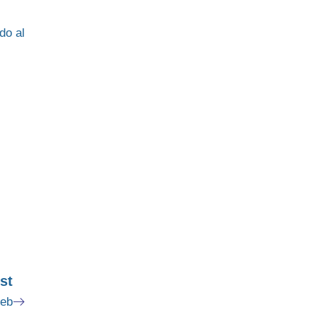
do al
st
Web