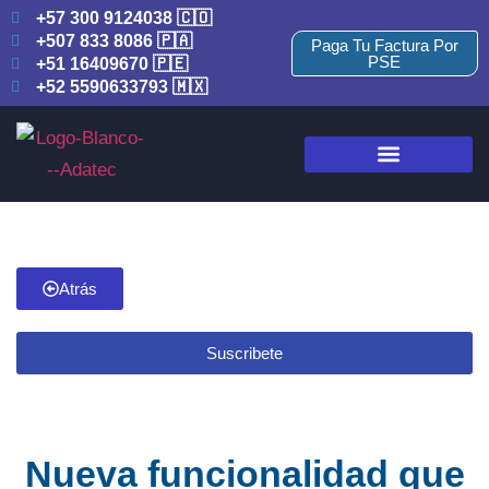
+57 300 9124038 🇨🇴
+507 833 8086 🇵🇦
Paga Tu Factura Por
PSE
+51 16409670 🇵🇪
+52 5590633793 🇲🇽
Atrás
Suscribete
Nueva funcionalidad que