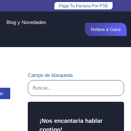
Paga Tu Factura Por PSE
Blog y Novedades
Refiere & Gana
Campo de búsqueda
te
¡Nos encantaría hablar
contigo!