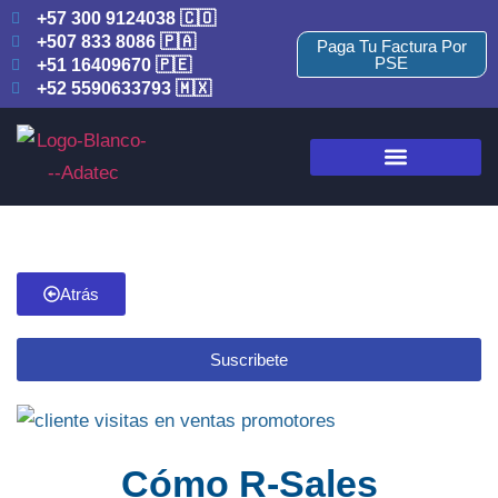
+57 300 9124038 🇨🇴
+507 833 8086 🇵🇦
Paga Tu Factura Por
PSE
+51 16409670 🇵🇪
+52 5590633793 🇲🇽
Atrás
Suscribete
Cómo R-Sales