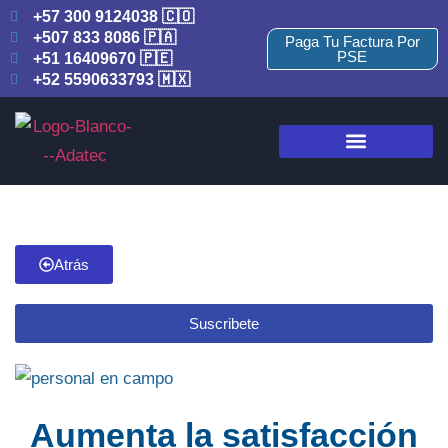
+57 300 9124038 🇨🇴
+507 833 8086 🇵🇦
Paga Tu Factura Por
PSE
+51 16409670 🇵🇪
+52 5590633793 🇲🇽
Atrás
Suscribete
Aumenta la satisfacción