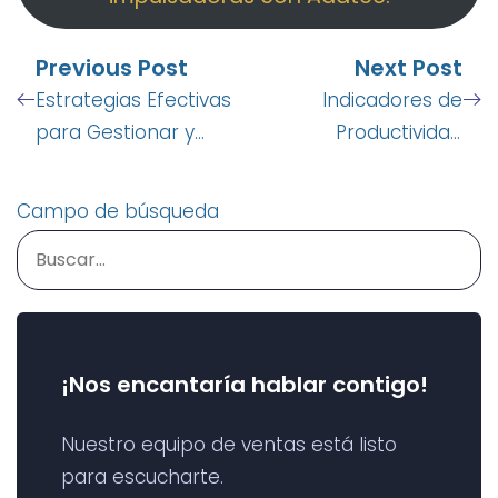
Previous Post
Next Post
Estrategias Efectivas
Indicadores de
para Gestionar y
Productividad
Motivar Impulsadoras
Operativa en 2025
en Campo
Campo de búsqueda
¡Nos encantaría hablar contigo!
Nuestro equipo de ventas está listo
para escucharte.